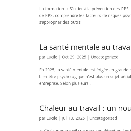
La formation » S’initier à la prévention des RPS 
de RPS, comprendre les facteurs de risques psyc
s’approprier des outils...
La santé mentale au travai
par
Lucile
|
Oct 29, 2025
|
Uncategorized
En 2025, la santé mentale est érigée en grande ca
bien-être psychologique n’est plus un sujet périp
entreprise. Selon plusieurs...
Chaleur au travail : un no
par
Lucile
|
Juil 13, 2025
|
Uncategorized
☀️ Chaleur au travail : un nouveau décret au 1er 