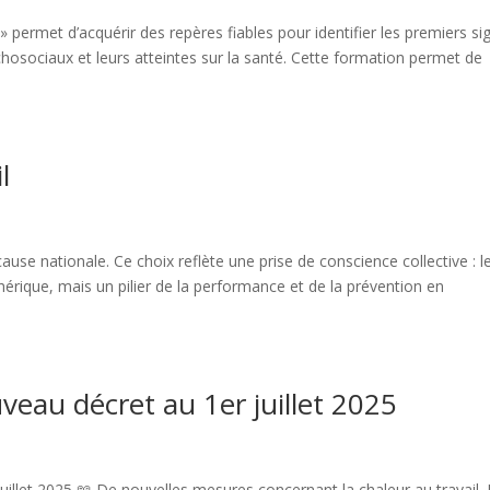
» permet d’acquérir des repères fiables pour identifier les premiers si
hosociaux et leurs atteintes sur la santé. Cette formation permet de
l
use nationale. Ce choix reflète une prise de conscience collective : l
hérique, mais un pilier de la performance et de la prévention en
uveau décret au 1er juillet 2025
juillet 2025 📖 De nouvelles mesures concernant la chaleur au travail. I